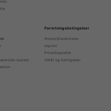
unde
atte
Forretningsbetingelser
der
Ansvarsfraskrivelse
r
Imprint
Privatlivspolitik
abinoide system
Vilkår og betingelser
fekten
Betalingsmetoder