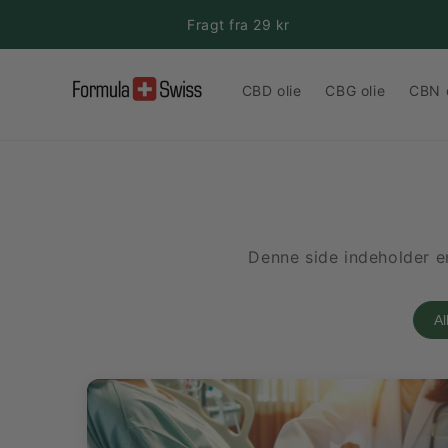
Gå til
Fragt fra 29 kr
indhold
CBD olie
CBG olie
CBN o
Denne side indeholder em
Al