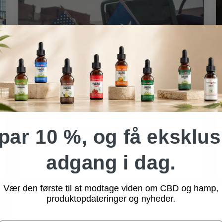
Forenede Stater
Lubbock styrker opkaldet til
par 10 %, og få eksklus
afkriminalisering af marijuana
adgang i dag.
Vær den første til at modtage viden om CBD og hamp,
produktopdateringer og nyheder.