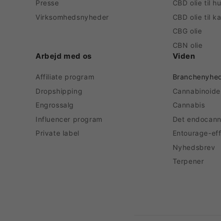
Presse
CBD olie til h
Virksomhedsnyheder
CBD olie til k
CBG olie
CBN olie
Arbejd med os
Viden
Affiliate program
Branchenyhe
Dropshipping
Cannabinoide
Engrossalg
Cannabis
Influencer program
Det endocann
Private label
Entourage-ef
Nyhedsbrev
Terpener