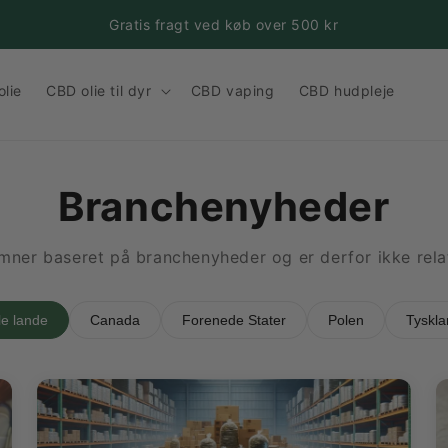
Gratis fragt ved køb over 500 kr
lie
CBD olie til dyr
CBD vaping
CBD hudpleje
Branchenyheder
ner baseret på branchenyheder og er derfor ikke relat
le lande
Canada
Forenede Stater
Polen
Tyskla