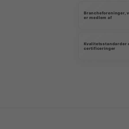
Brancheforeninger, v
er medlem af
Kvalitetsstandarder 
certificeringer