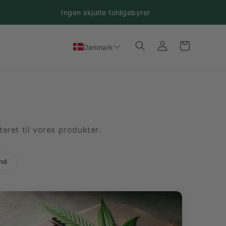
Ingen skjulte toldgebyrer
Log
Indkøbskurv
Danmark
ind
eret til vores produkter.
nd