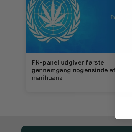
FN-panel udgiver første
gennemgang nogensinde af
marihuana