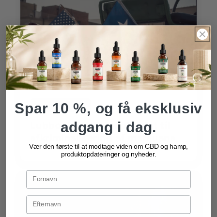
Spar 10 %, og få eksklusiv
Forenede Stater
adgang i dag.
Lubbock styrker opkaldet til
afkriminalisering af marijuana
Vær den første til at modtage viden om CBD og hamp,
produktopdateringer og nyheder.