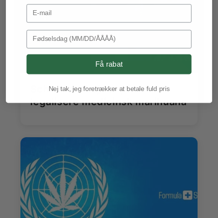
Email Address
Birthday
Få rabat
Schweiz arbejder på at
Nej tak, jeg foretrækker at betale fuld pris
legalisere medicinsk marihuana