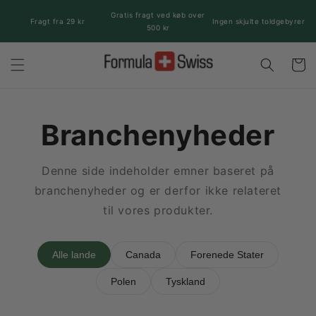
Gå til
Gratis fragt ved køb over
indhold
Fragt fra 29 kr
Ingen skjulte toldgebyrer
500 kr
Indkøbsk
Branchenyheder
Denne side indeholder emner baseret på
branchenyheder og er derfor ikke relateret
til vores produkter.
Alle lande
Canada
Forenede Stater
Polen
Tyskland