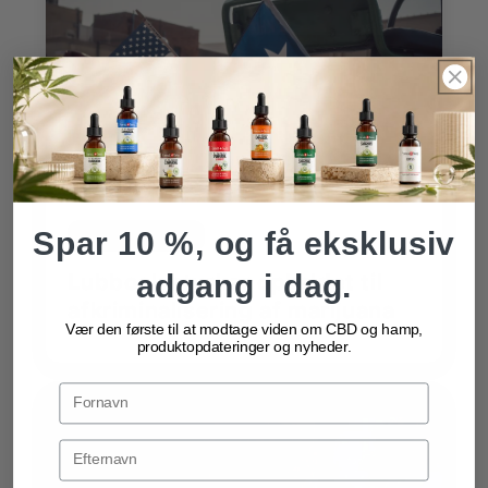
Spar 10 %, og få eksklusiv
Forenede Stater
adgang i dag.
Lubbock styrker opkaldet til
afkriminalisering af marijuana
Vær den første til at modtage viden om CBD og hamp,
produktopdateringer og nyheder.