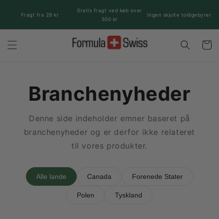
Gå til
Gratis fragt ved køb over
indhold
Fragt fra 29 kr
Ingen skjulte toldgebyrer
500 kr
Indkøbsk
Branchenyheder
Denne side indeholder emner baseret på
branchenyheder og er derfor ikke relateret
til vores produkter.
Alle lande
Canada
Forenede Stater
Polen
Tyskland