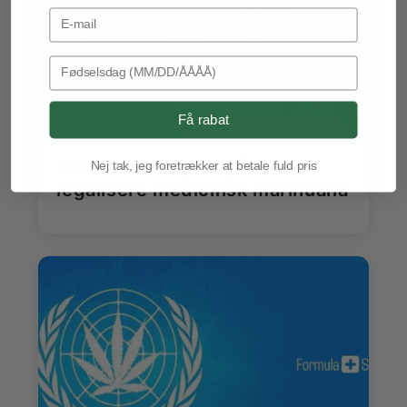
Email Address
Birthday
Få rabat
Schweiz arbejder på at
Nej tak, jeg foretrækker at betale fuld pris
legalisere medicinsk marihuana