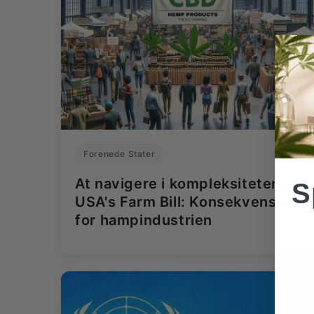
Forenede Stater
At navigere i kompleksiteten af
S
USA's Farm Bill: Konsekvenser
for hampindustrien