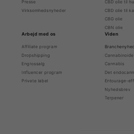
Presse
CBD olie til h
Virksomhedsnyheder
CBD olie til k
CBG olie
CBN olie
Arbejd med os
Viden
Affiliate program
Branchenyhe
Dropshipping
Cannabinoide
Engrossalg
Cannabis
Influencer program
Det endocann
Private label
Entourage-ef
Nyhedsbrev
Terpener