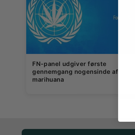
FN-panel udgiver første
gennemgang nogensinde af
marihuana