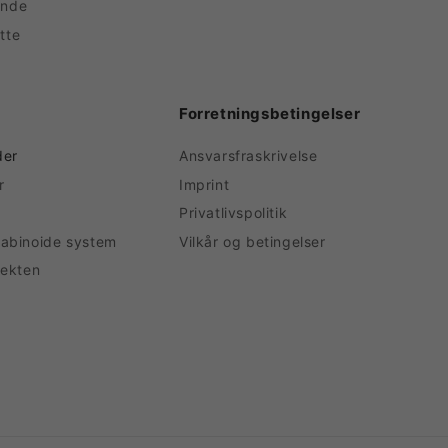
unde
atte
Forretningsbetingelser
der
Ansvarsfraskrivelse
r
Imprint
Privatlivspolitik
abinoide system
Vilkår og betingelser
fekten
Betalingsmetoder