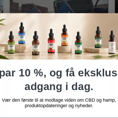
Forenede Stater
Lubbock styrker opkaldet til
par 10 %, og få eksklus
afkriminalisering af marijuana
adgang i dag.
Vær den første til at modtage viden om CBD og hamp,
produktopdateringer og nyheder.