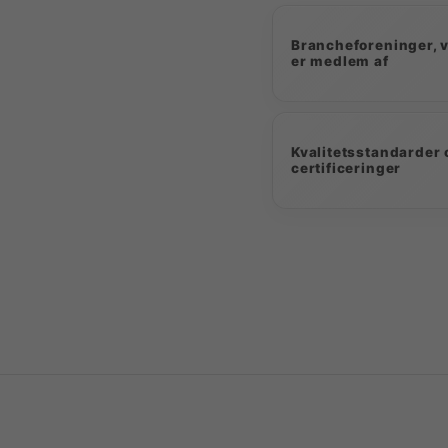
Brancheforeninger, v
er medlem af
Kvalitetsstandarder 
certificeringer