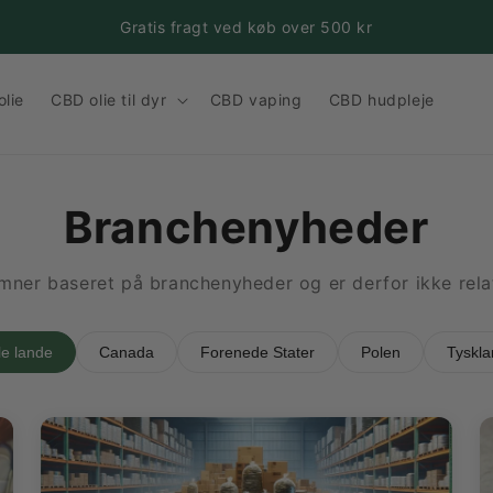
Gratis fragt ved køb over 500 kr
lie
CBD olie til dyr
CBD vaping
CBD hudpleje
Branchenyheder
ner baseret på branchenyheder og er derfor ikke relat
le lande
Canada
Forenede Stater
Polen
Tyskla