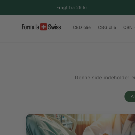
Gå til
Fragt fra 29 kr
indhold
CBD olie
CBG olie
CBN o
Denne side indeholder em
Al