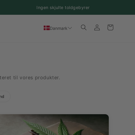
Ingen skjulte toldgebyrer
Log
Indkøbskurv
Danmark
ind
eret til vores produkter.
nd